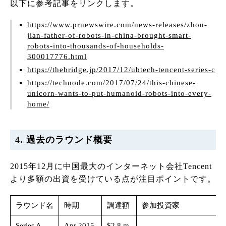
以下に参考記事をリンクします。
https://www.prnewswire.com/news-releases/zhou-
jian-father-of-robots-in-china-brought-smart-
robots-into-thousands-of-households-
300017776.html
https://thebridge.jp/2017/12/ubtech-tencent-series-c
https://technode.com/2017/07/24/this-chinese-
unicorn-wants-to-put-humanoid-robots-into-every-
home/
4. 過去のラウンド概要
2015年12月に中国最大のインターネット会社Tencent
より多額の出資を受けている点が注目ポイントです。
ラウンド名
時期
調達額
参加投資家
Series A
Apr 2015
$2.8 m