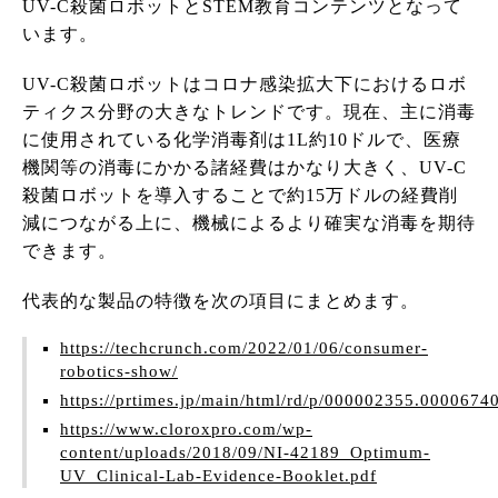
UV-C殺菌ロボットとSTEM教育コンテンツとなって
います。
UV-C殺菌ロボットはコロナ感染拡大下におけるロボ
ティクス分野の大きなトレンドです。現在、主に消毒
に使用されている化学消毒剤は1L約10ドルで、医療
機関等の消毒にかかる諸経費はかなり大きく、UV-C
殺菌ロボットを導入することで約15万ドルの経費削
減につながる上に、機械によるより確実な消毒を期待
できます。
代表的な製品の特徴を次の項目にまとめます。
https://techcrunch.com/2022/01/06/consumer-
robotics-show/
https://prtimes.jp/main/html/rd/p/000002355.0000674
https://www.cloroxpro.com/wp-
content/uploads/2018/09/NI-42189_Optimum-
UV_Clinical-Lab-Evidence-Booklet.pdf