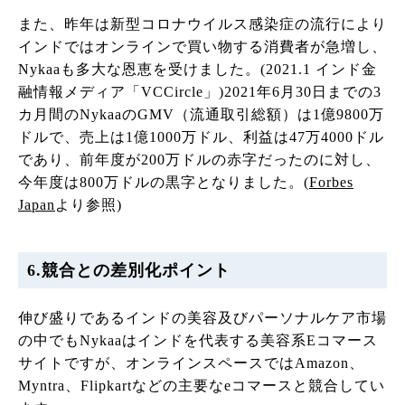
また、昨年は新型コロナウイルス感染症の流行により
インドではオンラインで買い物する消費者が急増し、
Nykaaも多大な恩恵を受けました。(2021.1 インド金
融情報メディア「VCCircle」)2021年6月30日までの3
カ月間のNykaaのGMV（流通取引総額）は1億9800万
ドルで、売上は1億1000万ドル、利益は47万4000ドル
であり、前年度が200万ドルの赤字だったのに対し、
今年度は800万ドルの黒字となりました。(
Forbes
Japan
より参照)
6.競合との差別化ポイント
伸び盛りであるインドの美容及びパーソナルケア市場
の中でもNykaaはインドを代表する美容系Eコマース
サイトですが、オンラインスペースではAmazon、
Myntra、Flipkartなどの主要なeコマースと競合してい