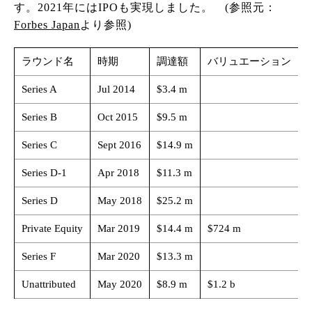
す。2021年にはIPOも実現しました。 (参照元：
Forbes Japan
より参照)
ラウンド名
時期
調達額
バリュエーション
Series A
Jul 2014
$3.4 m
Series B
Oct 2015
$9.5 m
M
Series C
Sept 2016
$14.9 m
H
Series D-1
Apr 2018
$11.3 m
M
Series D
May 2018
$25.2 m
D
Private Equity
Mar 2019
$14.4 m
$724 m
T
Series F
Mar 2020
$13.3 m
S
Unattributed
May 2020
$8.9 m
$1.2 b
S