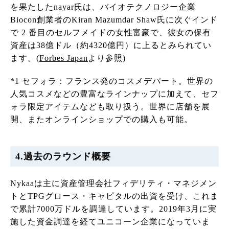
を果たしたnayar氏は、バイオテクノロジー企業
Biocon創業者のKiran Mazumdar Shaw氏に次ぐインド
で 2 番目のセルフメイドの女性富豪で、彼女の保有
資産は38億ドル（約4320億円）に上るとみられてい
ます。(
Forbes Japan
より参照)
*1 セフォラ：フランス発のコスメデパート。世界の
人気コスメなどの豊富なラインナップに加えて、セフ
ォラ限定アイテムなども取り扱う。世界に店舗を展
開、またオンラインショップでの購入も可能。
4.過去のラウンド概要
Nykaaは主に資産管理会社フィデリティ・マネジメン
トとTPGグロース・キャピタルの出資を受け、これま
で累計7000万ドルを調達しています。2019年3月に実
施した資金調達を経てユニコーン企業になっていま