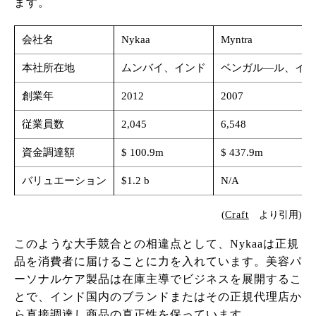
ます。
会社名
Nykaa
Myntra
本社所在地
ムンバイ、インド
ベンガル―ル、イン
創業年
2012
2007
従業員数
2,045
6,548
資金調達額
$ 100.9m
$ 437.9m
バリュエーション
$1.2 b
N/A
(
Craft
より引用)
このような大手競合との相違点として、Nykaaは正規
品を消費者に届けることに力を入れています。美容パ
ーソナルケア製品は在庫主導でビジネスを展開するこ
とで、インド国内のブランドまたはその正規代理店か
ら直接調達し商品の真正性を保っています。