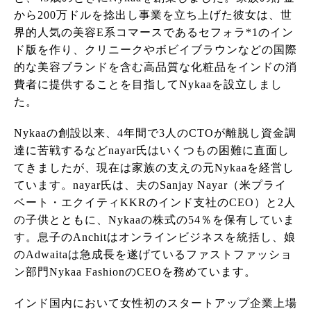
から200万ドルを捻出し事業を立ち上げた彼女は、世
界的人気の美容E系コマースであるセフォラ*1のイン
ド版を作り、クリニークやボビイブラウンなどの国際
的な美容ブランドを含む高品質な化粧品をインドの消
費者に提供することを目指してNykaaを設立しまし
た。
Nykaaの創設以来、4年間で3人のCTOが離脱し資金調
達に苦戦するなどnayar氏はいくつもの困難に直面し
てきましたが、現在は家族の支えの元Nykaaを経営し
ています。nayar氏は、夫のSanjay Nayar（米プライ
ベート・エクイティKKRのインド支社のCEO）と2人
の子供とともに、Nykaaの株式の54％を保有していま
す。息子のAnchitはオンラインビジネスを統括し、娘
のAdwaitaは急成長を遂げているファストファッショ
ン部門Nykaa FashionのCEOを務めています。
インド国内において女性初のスタートアップ企業上場