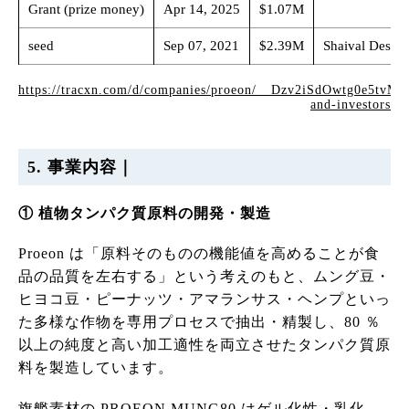
Grant (prize money)
Apr 14, 2025
$1.07M
seed
Sep 07, 2021
$2.39M
Shaival Desai,
https://tracxn.com/d/companies/proeon/__Dzv2iSdOwtg0e5tvM
and-investors
5. 事業内容｜
① 植物タンパク質原料の開発・製造
Proeon は「原料そのものの機能値を高めることが食
品の品質を左右する」という考えのもと、ムング豆・
ヒヨコ豆・ピーナッツ・アマランサス・ヘンプといっ
た多様な作物を専用プロセスで抽出・精製し、80 ％
以上の純度と高い加工適性を両立させたタンパク質原
料を製造しています。
旗艦素材の PROEON MUNG80 はゲル化性・乳化