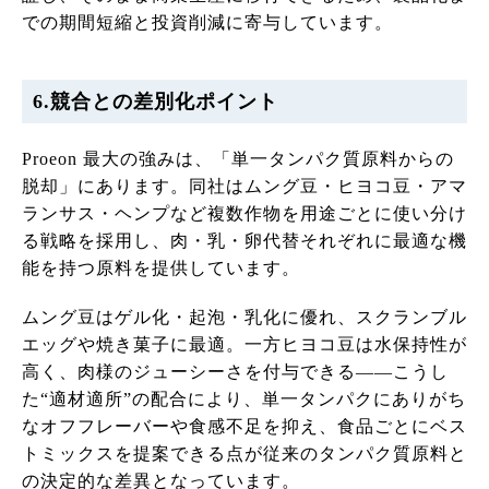
での期間短縮と投資削減に寄与しています。
6.競合との差別化ポイント
Proeon 最大の強みは、「単一タンパク質原料からの
脱却」にあります。同社はムング豆・ヒヨコ豆・アマ
ランサス・ヘンプなど複数作物を用途ごとに使い分け
る戦略を採用し、肉・乳・卵代替それぞれに最適な機
能を持つ原料を提供しています。
ムング豆はゲル化・起泡・乳化に優れ、スクランブル
エッグや焼き菓子に最適。一方ヒヨコ豆は水保持性が
高く、肉様のジューシーさを付与できる――こうし
た“適材適所”の配合により、単一タンパクにありがち
なオフフレーバーや食感不足を抑え、食品ごとにベス
トミックスを提案できる点が従来のタンパク質原料と
の決定的な差異となっています。