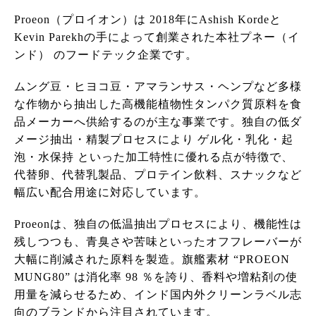
Proeon（プロイオン）は 2018年にAshish Kordeと
Kevin Parekhの手によって創業された本社プネー（イ
ンド） のフードテック企業です。
ムング豆・ヒヨコ豆・アマランサス・ヘンプなど多様
な作物から抽出した高機能植物性タンパク質原料を食
品メーカーへ供給するのが主な事業です。独自の低ダ
メージ抽出・精製プロセスにより ゲル化・乳化・起
泡・水保持 といった加工特性に優れる点が特徴で、
代替卵、代替乳製品、プロテイン飲料、スナックなど
幅広い配合用途に対応しています。
Proeonは、独自の低温抽出プロセスにより、機能性は
残しつつも、青臭さや苦味といったオフフレーバーが
大幅に削減された原料を製造。旗艦素材 “PROEON
MUNG80” は消化率 98 ％を誇り、香料や増粘剤の使
用量を減らせるため、インド国内外クリーンラベル志
向のブランドから注目されています。