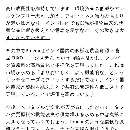
高い成長性を維持しています。環境負荷の低減やアレ
ルゲンフリー志向に加え、フィットネス傾向の高まり
が追い風となり、
インド国内でも63%が植物由来の代
替食品に置き換えたい意思を示すなど、その動きは大
きくなっています。
その中でProeonはインド国内の多様な農産資源 × 食
品 R&D エコシステム という両輪を活かし、タンパ
ク質原料の高品質化と多様化を実現しました。これは
市場が求める「よりおいしく、より機能的な」という
リッチなニーズにフィットするだけでなく、インド国
内農家と契約を結ぶことで共有の安定性を低コストで
実現していることで評価を高めています。
今後、ベジタブルな文化が広がるにしたがって、タン
パク質原料の機能改良や供給増加を求める声は次第に
大きくなっていくでしょう。Proeonのような柔軟な原
料プラットフォームが、大きな立場を握りそうです。