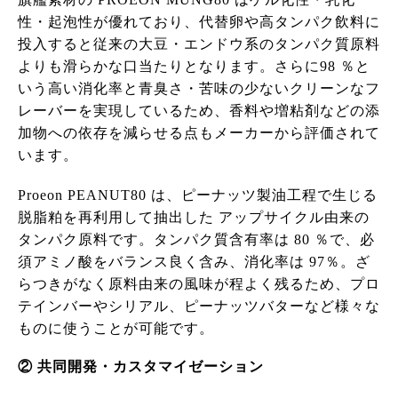
性・起泡性が優れており、代替卵や高タンパク飲料に
投入すると従来の大豆・エンドウ系のタンパク質原料
よりも滑らかな口当たりとなります。さらに98 ％と
いう高い消化率と青臭さ・苦味の少ないクリーンなフ
レーバーを実現しているため、香料や増粘剤などの添
加物への依存を減らせる点もメーカーから評価されて
います。
Proeon PEANUT80 は、ピーナッツ製油工程で生じる
脱脂粕を再利用して抽出した アップサイクル由来の
タンパク原料です。タンパク質含有率は 80 ％で、必
須アミノ酸をバランス良く含み、消化率は 97％。ざ
らつきがなく原料由来の風味が程よく残るため、プロ
テインバーやシリアル、ピーナッツバターなど様々な
ものに使うことが可能です。
② 共同開発・カスタマイゼーション