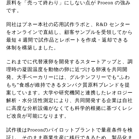
原料を「売って終わり」にしない点が Proeon の強み
です。
同社はプネー本社の応用試作ラボと、R&D センター
をオンラインで直結し、顧客サンプルを受領してから
最短 4 週間で試作品とレポートを作成・返却できる
体制を構築しました。
これまでに代替液卵を開発するスタートアップと、調
理時の凝固温度を動物の卵に近づける卵液を共同開
発。大手ベーカリーには、グルテンフリーでも“ふわ
もち”食感が維持できるタンパク質原料ブレンドを提
案しています。大学や研究機関と連携したレオロジー
解析・水分活性測定により、共同開発する企業は自社
に高度な分析設備がなくても科学的根拠に基づくレシ
ピ改良が可能になります。
試作後はProeonのパイロットプラントで量産条件を検
証し、そのまま商業生産に移行できるため、製品化ま