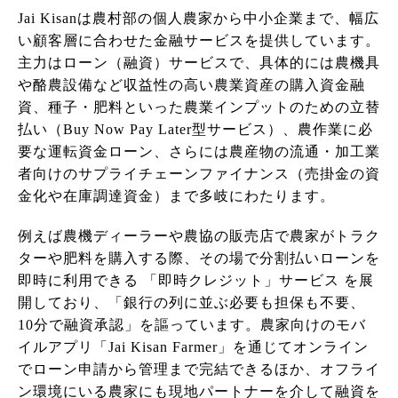
Jai Kisanは農村部の個人農家から中小企業まで、幅広
い顧客層に合わせた金融サービスを提供しています。
主力はローン（融資）サービスで、具体的には農機具
や酪農設備など収益性の高い農業資産の購入資金融
資、種子・肥料といった農業インプットのための立替
払い（Buy Now Pay Later型サービス）、農作業に必
要な運転資金ローン、さらには農産物の流通・加工業
者向けのサプライチェーンファイナンス（売掛金の資
金化や在庫調達資金）まで多岐にわたります。
例えば農機ディーラーや農協の販売店で農家がトラク
ターや肥料を購入する際、その場で分割払いローンを
即時に利用できる 「即時クレジット」サービス を展
開しており、「銀行の列に並ぶ必要も担保も不要、
10分で融資承認」を謳っています。農家向けのモバ
イルアプリ「Jai Kisan Farmer」を通じてオンライン
でローン申請から管理まで完結できるほか、オフライ
ン環境にいる農家にも現地パートナーを介して融資を