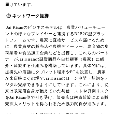
届けています。
② ネットワーク提携
Jai Kisanのビジネスモデルは、農業バリューチェー
ン上の様々なプレイヤーと連携するB2B2C型プラッ
トフォームです。農家に直接サービスを届けるため
に、農業資材の販売店や農機ディーラー、農産物の集
荷業者や食品加工企業などと提携し、これらのパート
ナーがJai Kisanの融資商品を自社顧客（農家）に紹
介・斡旋する仕組みを構築しています。具体的には、
提携先の店舗にタブレット端末やPCを設置し、農家
が来店時にその場でJai Kisanのローン申請・契約をデ
ジタル完結できるようにしています。これにより、従
来は販売店自身が抱えていた与信コストや貸倒リスク
をJai Kisan側で引き受け、販売店は融資斡旋による販
売拡大メリットを得られるため協力関係が進みます。