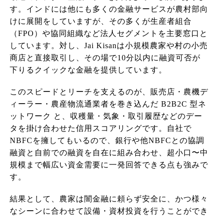
す。インドには他にも多くの金融サービスが農村部向
けに展開をしていますが、その多くが生産者組合
（FPO）や協同組織など法人セグメントを主要窓口と
しています。対し、Jai Kisanは小規模農家や村の小売
商店と直接取引し、その場で10分以内に融資可否が
下りるクイックな金融を提供しています。
このスピードとリーチを支えるのが、販売店・農機デ
ィーラー・農産物流通業者を巻き込んだ B2B2C 型ネ
ットワーク と、収穫量・気象・取引履歴などのデー
タを掛け合わせた信用スコアリングです。自社で
NBFCを擁してもいるので、銀行や他NBFCとの協調
融資と自前での融資を自在に組み合わせ、超小口〜中
規模まで幅広い資金需要に一発回答できる点も強みで
す。
結果として、農家は闇金融に頼らず安全に、かつ様々
なシーンに合わせて設備・資材投資を行うことができ