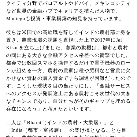
クイティ分野でパロアルトやドバイ、メキシコシティ
など世界の金融ハブでキャリアを積んだ人物で、
Maniegoも投資・事業構築の知見を持っています。
彼らは米国での高給職を辞してインドの農村部に身を
置き、農業現場の課題を直視した上で2017年にJai
Kisanを立ち上げました。創業の動機は、都市と農村
の間にある大きな金融アクセス格差への衝撃でした。
都会では数回スマホを操作するだけで電子機器のロー
ンが組める一方、農村の農家は種や肥料など営農に欠
かせない資材の購入資金ですら調達が困難だったので
す。こうした現状を目の当たりにし、「金融サービス
へのアクセスが発展途上にある農村こそ次世代の大き
なチャンスであり、自分たちがそのギャップを埋める
存在になろう」と考えたといいます。
二人は「Bharat（インドの農村・大衆層）」と
「India（都市・富裕層）」の架け橋となることを目