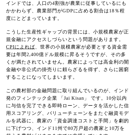
インドでは、人口の4割強が農業に従事しているにも
かかわらず、農業部門がGDPに占める割合は18％程
度にとどまっています。
こうした生産性ギャップの背景には、小規模農家が正
規金融にアクセスしづらいという問題があります。
CPIによれば
、世界の小規模農家が必要とする資金需
要は年間2,400億ドル規模に昇るそうですが、その多
くが満たされていません。農家によっては高金利の闇
金融や非公式の掛売りに頼らざるを得ず、さらに困窮
することになってしまいます。
この農村部の金融問題に取り組んでいるのが、インド
発のフィンテック企業 「Jai Kisan」 です。10分以内
に与信を完了できる即時ローン、データを活かした信
用スコアリング、バリューチェーンをまたぐ融資モデ
ルを武器に、農家の「資金調達コストと手間」を劇的
に下げつつ、インド11州で80万戸超の農家と10万を