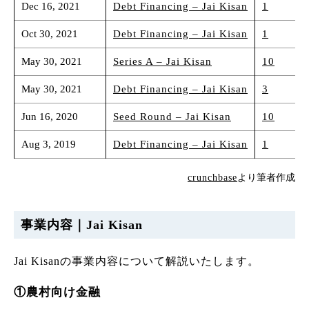
Dec 16, 2021
Debt Financing – Jai Kisan
1
Oct 30, 2021
Debt Financing – Jai Kisan
1
May 30, 2021
Series A – Jai Kisan
10
May 30, 2021
Debt Financing – Jai Kisan
3
Jun 16, 2020
Seed Round – Jai Kisan
10
Aug 3, 2019
Debt Financing – Jai Kisan
1
crunchbase
より筆者作成
事業内容｜Jai Kisan
Jai Kisanの事業内容について解説いたします。
①農村向け金融