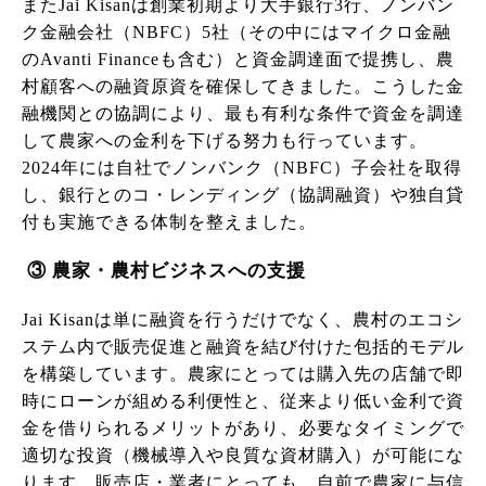
またJai Kisanは創業初期より大手銀行3行、ノンバン
ク金融会社（NBFC）5社（その中にはマイクロ金融
のAvanti Financeも含む）と資金調達面で提携し、農
村顧客への融資原資を確保してきました。こうした金
融機関との協調により、最も有利な条件で資金を調達
して農家への金利を下げる努力も行っています。
2024年には自社でノンバンク（NBFC）子会社を取得
し、銀行とのコ・レンディング（協調融資）や独自貸
付も実施できる体制を整えました。
③ 農家・農村ビジネスへの支援
Jai Kisanは単に融資を行うだけでなく、農村のエコシ
ステム内で販売促進と融資を結び付けた包括的モデル
を構築しています。農家にとっては購入先の店舗で即
時にローンが組める利便性と、従来より低い金利で資
金を借りられるメリットがあり、必要なタイミングで
適切な投資（機械導入や良質な資材購入）が可能にな
ります。販売店・業者にとっても、自前で農家に与信