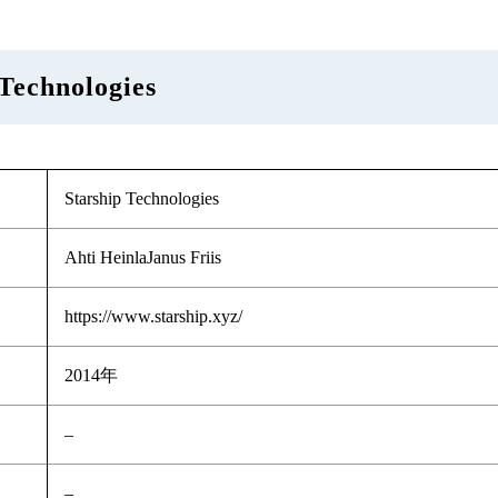
echnologies
Starship Technologies
Ahti HeinlaJanus Friis
https://www.starship.xyz/
2014年
–
–