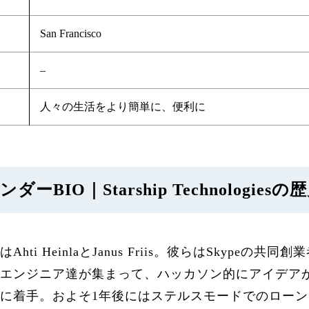
San Francisco
–
人々の生活をより簡単に、便利に
BIO｜Starship Technologiesの
の生みの親はAhti HeinlaとJanus Friis。彼らはSky
、彼らとエンジニア達が集まって、ハッカソン的にアイデ
験に着手。およそ1年後にはステルスモードでのロー